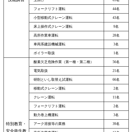
フォークリフト運転
44名
小型移動式クレーン運転
43名
床上操作式クレーン運転
9名
高所作業車運転
28名
車両系建設機械運転
3名
ボイラー取扱
1名
酸素欠乏危険作業（第一種・第二種）
56名
電気取扱
21名
研削といし取替え試運転
66名
移動式クレーン運転
2名
クレーン運転
11名
フォークリフト運転
2名
動力巻上機運転
3名
特別教育・
アーク溶接等の業務
39名
安全衛生教