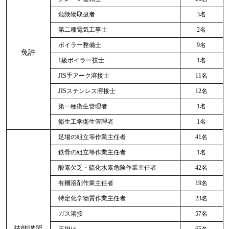
危険物取扱者
3名
第二種電気工事士
2名
ボイラー整備士
9名
免許
1級ボイラー技士
1名
JIS手アーク溶接士
11名
JISステンレス溶接士
12名
第一種衛生管理者
1名
衛生工学衛生管理者
1名
足場の組立等作業主任者
41名
鉄骨の組立等作業主任者
1名
酸素欠乏・硫化水素危険作業主任者
42名
有機溶剤作業主任者
19名
特定化学物質作業主任者
23名
ガス溶接
57名
技能講習
玉掛け
65名