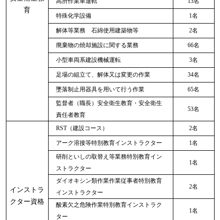
高所作業車運転
13名
育
特殊化学設備
1名
解体等業務 石綿使用建築物等
2名
廃棄物の焼却施設に関する業務
66名
小型車両系建設機械運転
3名
足場の組立て、解体又は変更の作業
34名
墜落制止用器具を用いて行う作業
65名
監督者（職長）安全衛生教育・安全衛生
53名
責任者教育
RST（建設コース）
2名
アーク溶接等特別教育インストラクター
1名
研削といしの取替え等業務特別教育イン
1名
ストラクター
ダイオキシン類作業作業従事者特別教育
2名
インストラ
インストラクター
クター資格
酸素欠之危険作業特別教育インストラク
1名
ター